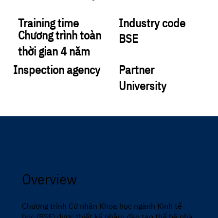
Training time
Industry code
Chương trình toàn
BSE
thời gian 4 năm
Inspection agency
Partner
University
Overview
Chương trình Cử nhân Khoa học ngành Kinh tế
học (BSE) được thiết kế nhằm đào tạo thế hệ nhà