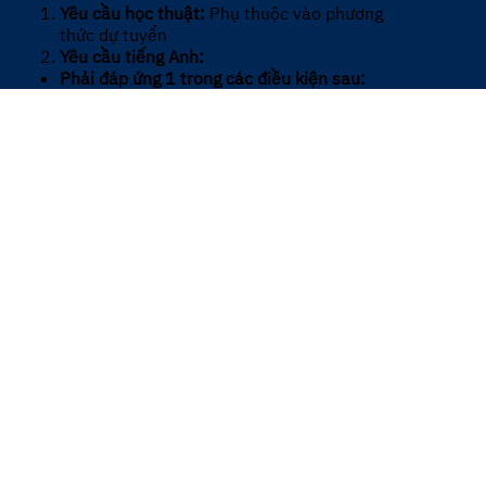
Yêu cầu học thuật:
Phụ thuộc vào phương
thức dự tuyển
Yêu cầu tiếng Anh:
Phải đáp ứng 1 trong các điều kiện sau:
•
Chứng chỉ quốc tế:
IELTS học thuật ≥5.0
(còn hiệu lực khi nộp hồ sơ) hoặc tương
đương (xem Phụ lục 1 Quy chế tuyển sinh
VGU).
•
Bài thi tiếng Anh của VGU:
Đạt kỳ thi bao
gồm 4 kỹ năng: nghe, nói, đọc, viết.
•
Điểm TB môn tiếng Anh:
Ba năm THPT đạt
≥8.0/10 (áp dụng cho Phương thức 2 & 5).
Các trường hợp miễn yêu cầu tiếng Anh:
• Thí sinh đến từ quốc gia có tiếng Anh là
ngôn ngữ chính thức (xem Phụ lục 2).
• Thí sinh tốt nghiệp chương trình THPT
quốc tế giảng dạy và đánh giá hoàn toàn
bằng tiếng Anh (cần có văn bản xác nhận từ
trường).