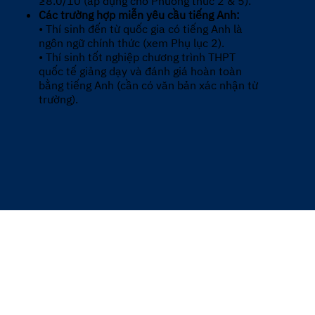
≥8.0/10 (áp dụng cho Phương thức 2 & 5).
Các trường hợp miễn yêu cầu tiếng Anh:
• Thí sinh đến từ quốc gia có tiếng Anh là
ngôn ngữ chính thức (xem Phụ lục 2).
• Thí sinh tốt nghiệp chương trình THPT
quốc tế giảng dạy và đánh giá hoàn toàn
bằng tiếng Anh (cần có văn bản xác nhận từ
trường).
Career prospects
Cử nhân Kỹ thuật Y sinh tự tin chinh phục
các vị trí trong công nghiệp chăm sóc sức