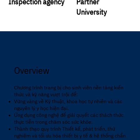
Inspection agency
Partner
University
Overview
Chương trình trang bị cho sinh viên nền tảng kiến
thức và kỹ năng vượt trội để:
Vững vàng về Kỹ thuật, khoa học tự nhiên và các
nguyên lý y học hiện đại.
Ứng dụng công nghệ để giải quyết các thách thức
thực tiễn trong chăm sóc sức khỏe.
Thành thạo quy trình Thiết kế, phát triển, thử
nghiệm và tối ưu hóa thiết bị y tế & hệ thống chẩn